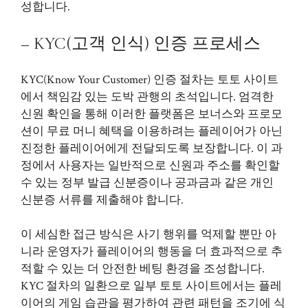
성합니다.
– KYC(고객 인식) 인증 프로세스
KYC(Know Your Customer) 인증 절차는 토토 사이트
에서 책임감 있는 도박 관행의 초석입니다. 엄격한
신원 확인을 통해 이러한 플랫폼은 보너스와 프로모
션이 무료 머니 혜택을 이용하려는 플레이어가 아닌
진정한 플레이어에게 전달되도록 보장합니다. 이 과
정에서 사용자는 일반적으로 신원과 주소를 확인할
수 있는 정부 발급 신분증이나 공과금과 같은 개인
신분증 서류를 제출해야 합니다.
이 세심한 접근 방식은 사기 행위를 억제할 뿐만 아
니라 운영자가 플레이어의 행동을 더 효과적으로 추
적할 수 있는 더 안전한 베팅 환경을 조성합니다.
KYC 절차의 일환으로 일부 토토 사이트에서는 플레
이어의 게임 습관을 평가하여 관련 패턴을 조기에 식