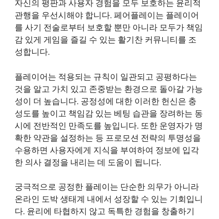
자신의 평판과 사용자 경험을 모두 보호하는 윤리적
관행을 우선시해야 합니다. 페어플레이는 플레이어
를 사기 전술로부터 보호할 뿐만 아니라 모두가 책임
감 있게 게임을 즐길 수 있는 활기찬 커뮤니티를 조
성합니다.
플레이어는 적용되는 규칙이 일관되고 공평하다는
것을 알고 가치 있고 존중받는 환경으로 돌아갈 가능
성이 더 높습니다. 공정성에 대한 이러한 헌신은 충
성도를 높이고 책임감 있는 베팅 습관을 장려하는 동
시에 전반적인 만족도를 높입니다. 또한 운영자가 명
확한 약관을 설정하는 등 프로모션 전략의 투명성을
수용하면 사용자에게 지식을 부여하여 정보에 입각
한 의사 결정을 내리는 데 도움이 됩니다.
궁극적으로 공정한 플레이는 단순한 의무가 아니라
온라인 도박 생태계 내에서 성장할 수 있는 기회입니
다. 윤리에 타협하지 않고 독특한 경험을 창출하기