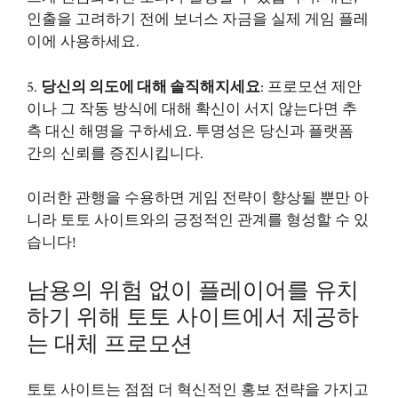
인출을 고려하기 전에 보너스 자금을 실제 게임 플레
이에 사용하세요.
5.
당신의 의도에 대해 솔직해지세요
: 프로모션 제안
이나 그 작동 방식에 대해 확신이 서지 않는다면 추
측 대신 해명을 구하세요. 투명성은 당신과 플랫폼
간의 신뢰를 증진시킵니다.
이러한 관행을 수용하면 게임 전략이 향상될 뿐만 아
니라 토토 사이트와의 긍정적인 관계를 형성할 수 있
습니다!
남용의 위험 없이 플레이어를 유치
하기 위해 토토 사이트에서 제공하
는 대체 프로모션
토토 사이트는 점점 더 혁신적인 홍보 전략을 가지고