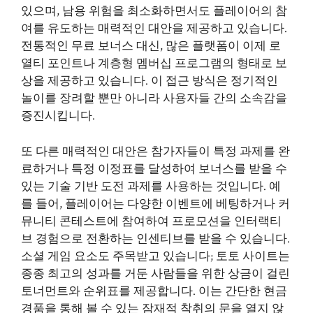
있으며, 남용 위험을 최소화하면서도 플레이어의 참
여를 유도하는 매력적인 대안을 제공하고 있습니다.
전통적인 무료 보너스 대신, 많은 플랫폼이 이제 로
열티 포인트나 계층형 멤버십 프로그램의 형태로 보
상을 제공하고 있습니다. 이 접근 방식은 정기적인
놀이를 장려할 뿐만 아니라 사용자들 간의 소속감을
증진시킵니다.
또 다른 매력적인 대안은 참가자들이 특정 과제를 완
료하거나 특정 이정표를 달성하여 보너스를 받을 수
있는 기술 기반 도전 과제를 사용하는 것입니다. 예
를 들어, 플레이어는 다양한 이벤트에 베팅하거나 커
뮤니티 콘테스트에 참여하여 프로모션을 인터랙티
브 경험으로 전환하는 인센티브를 받을 수 있습니다.
소셜 게임 요소도 주목받고 있습니다; 토토 사이트는
종종 최고의 성과를 거둔 사람들을 위한 상금이 걸린
토너먼트와 순위표를 제공합니다. 이는 간단한 현금
경품을 통해 볼 수 있는 잠재적 착취의 문을 열지 않