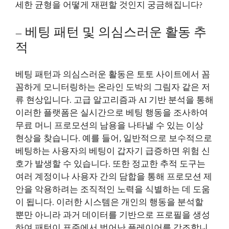
세한 균형을 어떻게 재편할 것인지 궁금해집니다?
– 베팅 패턴 및 의심스러운 활동 추
적
베팅 패턴과 의심스러운 활동은 토토 사이트에서 꼼
꼼하게 모니터링하는 온라인 도박의 그림자 같은 저
류 현상입니다. 고급 알고리즘과 AI 기반 분석을 통해
이러한 플랫폼은 실시간으로 베팅 행동을 조사하여
무료 머니 프로모션의 남용을 나타낼 수 있는 이상
현상을 찾습니다. 예를 들어, 일반적으로 보수적으로
베팅하는 사용자의 베팅이 갑자기 급증하면 위험 신
호가 발생할 수 있습니다. 또한 정교한 추적 도구는
여러 계정이나 사용자 간의 담합을 통해 프로모션 제
안을 악용하려는 조직적인 노력을 식별하는 데 도움
이 됩니다. 이러한 시스템은 개인의 행동을 분석할
뿐만 아니라 과거 데이터를 기반으로 프로필을 생성
하여 패턴이 표준에서 벗어난 플레이어를 강조합니