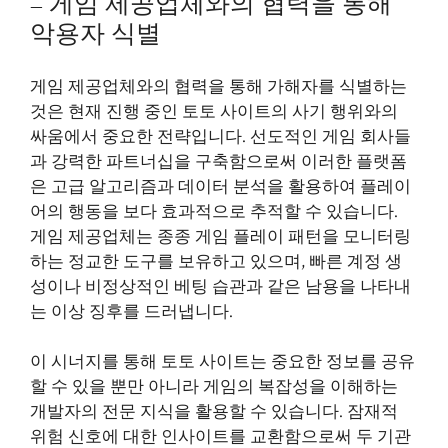
– 게임 제공업체와의 협력을 통해
악용자 식별
게임 제공업체와의 협력을 통해 가해자를 식별하는
것은 현재 진행 중인 토토 사이트의 사기 행위와의
싸움에서 중요한 전략입니다. 선도적인 게임 회사들
과 강력한 파트너십을 구축함으로써 이러한 플랫폼
은 고급 알고리즘과 데이터 분석을 활용하여 플레이
어의 행동을 보다 효과적으로 추적할 수 있습니다.
게임 제공업체는 종종 게임 플레이 패턴을 모니터링
하는 정교한 도구를 보유하고 있으며, 빠른 계정 생
성이나 비정상적인 베팅 습관과 같은 남용을 나타내
는 이상 징후를 드러냅니다.
이 시너지를 통해 토토 사이트는 중요한 정보를 공유
할 수 있을 뿐만 아니라 게임의 복잡성을 이해하는
개발자의 전문 지식을 활용할 수 있습니다. 잠재적
위험 신호에 대한 인사이트를 교환함으로써 두 기관