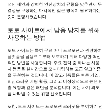
적인 제안과 강력한 안전장치의 균형을 맞추면서 무
결성을 보장하는 다각적인 접근 방식이 필요하다는
것이 분명해졌습니다.
토토 사이트에서 남용 방지를 위해
사용하는 방법
토토 사이트는 특히 무료 머니 프로모션과 관련하여
플랫폼을 남용으로부터 보호하기 위해 다양한 혁신
적인 방법을 사용합니다. 주요 전략 중 하나는 사용
자 행동을 실시간으로 모니터링하는 고급 알고리즘
을 구현하는 것입니다. 이 알고리즘들은 빠른 가입,
의심스러운 베팅 활동, 그리고 비정상적으로 높은 인
출 요청과 같은 패턴을 분석합니다. 이는 사기 의도
를 나타낼 수 있는 위험 신호입니다.
또한, 토토 사이트는 프로모션 크레딧을 부여하기 전