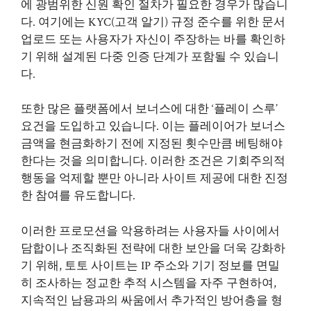
에 광범위한 신원 확인 절차가 필요한 경우가 많습니
다. 여기에는 KYC(고객 알기) 규정 준수를 위한 문서
업로드 또는 사용자가 자신이 주장하는 바를 확인하
기 위해 설계된 다중 인증 단계가 포함될 수 있습니
다.
또한 많은 플랫폼에서 보너스에 대한 ‘플레이 스루’
요건을 도입하고 있습니다. 이는 플레이어가 보너스
금액을 현금화하기 전에 지정된 횟수만큼 베팅해야
한다는 것을 의미합니다. 이러한 조건은 기회주의적
행동을 억제할 뿐만 아니라 사이트 제공에 대한 진정
한 참여를 유도합니다.
이러한 프로모션을 악용하려는 사용자들 사이에서
담합이나 조직화된 전략에 대한 보안을 더욱 강화하
기 위해, 토토 사이트는 IP 주소와 기기 정보를 면밀
히 조사하는 정교한 추적 시스템을 자주 구현하여,
지속적인 남용과의 싸움에서 추가적인 방어층을 형