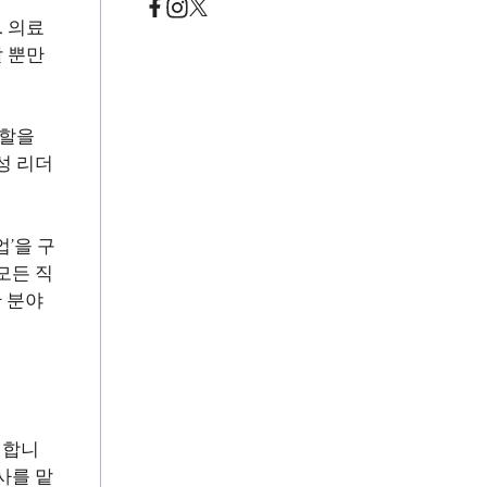
 의료
 뿐만
역할을
성 리더
’을 구
모든 직
한 분야
정합니
사를 맡