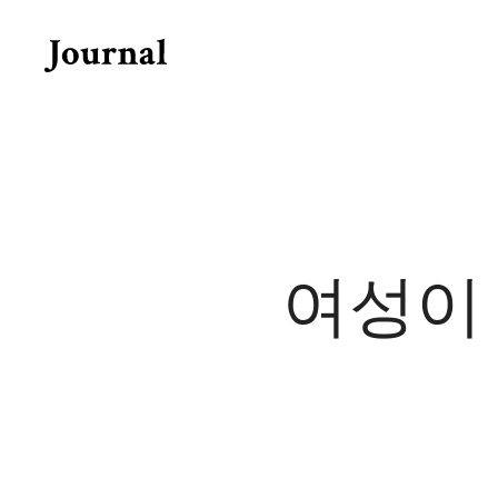
Skip
to
content
여성이