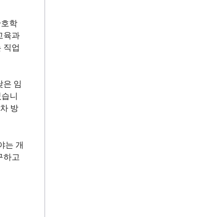
간호학
교육과
 직업
낮은 임
있습니
차 방
야는 개
구하고