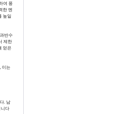
하여 풍
력한 멘
를 높일
 과반수
서 제한
해 얻은
 이는
. 남
됩니다