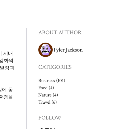
ABOUT AUTHOR
Tyler Jackson
이 지배
 강화의
CATEGORIES
 열정과
Business
(101)
Food
(4)
정에 동
Nature
(4)
 환경을
Travel
(6)
FOLLOW